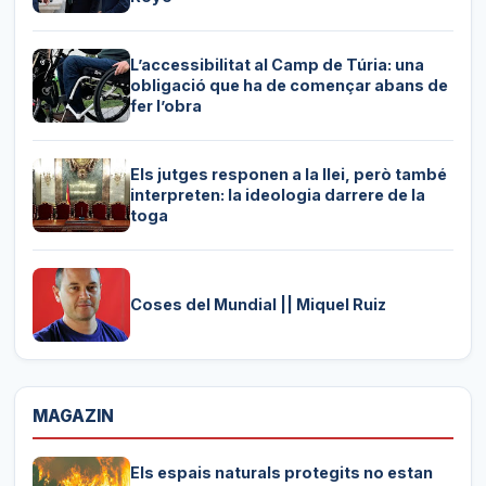
L’accessibilitat al Camp de Túria: una
obligació que ha de començar abans de
fer l’obra
Els jutges responen a la llei, però també
interpreten: la ideologia darrere de la
toga
Coses del Mundial || Miquel Ruiz
MAGAZIN
Els espais naturals protegits no estan