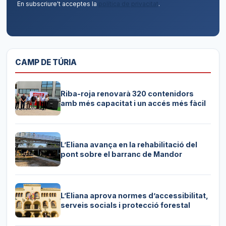
En subscriure't acceptes la
política de privacitat
.
CAMP DE TÚRIA
Riba-roja renovarà 320 contenidors
amb més capacitat i un accés més fàcil
L’Eliana avança en la rehabilitació del
pont sobre el barranc de Mandor
L’Eliana aprova normes d’accessibilitat,
serveis socials i protecció forestal