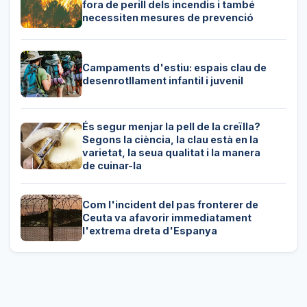
fora de perill dels incendis i també
necessiten mesures de prevenció
Campaments d'estiu: espais clau de
desenrotllament infantil i juvenil
És segur menjar la pell de la creïlla?
Segons la ciència, la clau està en la
varietat, la seua qualitat i la manera
de cuinar-la
Com l'incident del pas fronterer de
Ceuta va afavorir immediatament
l'extrema dreta d'Espanya