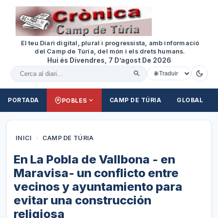
El teu Diari digital, plural i progressista, amb informació
del Camp de Túria, del món i els drets humans.
Hui és Divendres, 7 D’agost De 2026
Cercar al diari
PORTADA
CAMP DE TÚRIA
GLOBAL
POBLES
INICI
›
CAMP DE TÚRIA
En La Pobla de Vallbona - en
Maravisa- un conflicto entre
vecinos y ayuntamiento para
evitar una construcción
religiosa