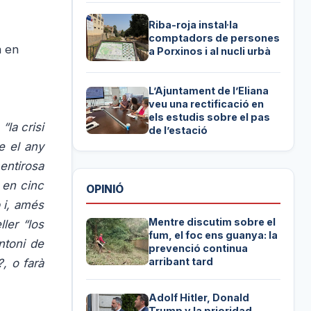
Riba-roja instal·la
comptadors de persones
a en
a Porxinos i al nucli urbà
L’Ajuntament de l’Eliana
veu una rectificació en
els estudis sobre el pas
“la crisi
de l’estació
e el any
mentirosa
 en cinc
OPINIÓ
 i, amés
Mentre discutim sobre el
ler “los
fum, el foc ens guanya: la
ntoni de
prevenció continua
arribant tard
, o farà
Adolf Hitler, Donald
Trump y la prioridad