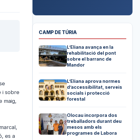
CAMP DE TÚRIA
L’Eliana avança en la
rehabilitació del pont
sobre el barranc de
Mandor
L’Eliana aprova normes
 se
d’accessibilitat, serveis
é i sobre
socials i protecció
forestal
e maig,
Olocau incorpora dos
treballadors durant deu
omarcal,
mesos amb els
programes de Labora
ó, es a