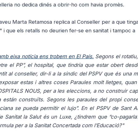
elleria no dedica dinés a obrir-ho com havia promès.
aveu Marta Retamosa replica al Conseller per a que ting
 i que els retalls no deurien fer-se en sanitat i tampoc a
amb eixa notícia ens trobem en El País.
Segons el rotatiu, 
e el PP”, el hospital, que tindria que estar obert desd
tit al conseller, dir-li a la síndic del PSPV que és una 
 exposar estas i altres coses
Paraules molt lletges, quan
ITALS NOUS, per a les eleccions, a no construir cap
a están construïts.
Segons les paraules del propi consel
ciana se pueda permitir el lujo”. En el PSPV de Sant A
 Sanitat la Salut és un Luxe, ¿tindrem que “co-pagarla?
rmula per a la Sanitat Concertada com l’Educació?"