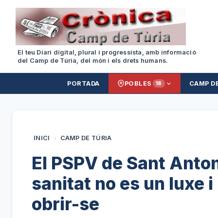
El teu Diari digital, plural i progressista, amb informació
del Camp de Túria, del món i els drets humans.
PORTADA
POBLES
CAMP D
18
INICI
›
CAMP DE TÚRIA
El PSPV de Sant Antoni 
sanitat no es un luxe i 
obrir-se