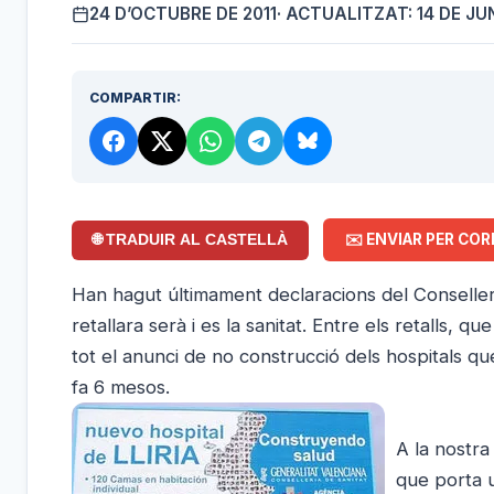
24 D’OCTUBRE DE 2011
· ACTUALITZAT: 14 DE JU
COMPARTIR:
✉️ ENVIAR PER COR
🌐 TRADUIR AL CASTELLÀ
Han hagut últimament declaracions del Conseller
retallara serà i es la sanitat. Entre els retalls, 
tot el anunci de no construcció dels hospitals q
fa 6 mesos.
A la nostra
que porta u