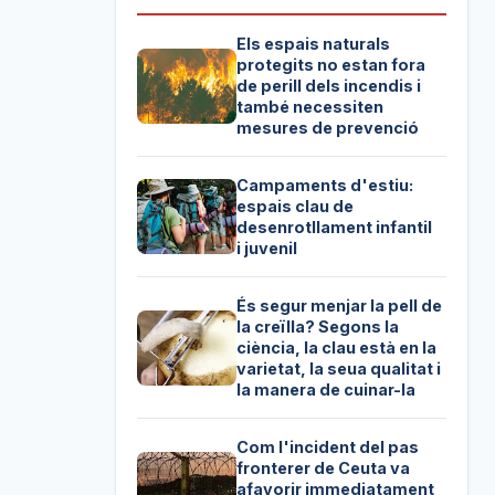
Els espais naturals
protegits no estan fora
de perill dels incendis i
també necessiten
mesures de prevenció
Campaments d'estiu:
espais clau de
desenrotllament infantil
i juvenil
És segur menjar la pell de
la creïlla? Segons la
ciència, la clau està en la
varietat, la seua qualitat i
la manera de cuinar-la
Com l'incident del pas
fronterer de Ceuta va
afavorir immediatament