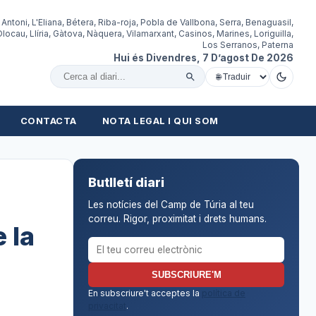
 Antoni, L'Eliana, Bétera, Riba-roja, Pobla de Vallbona, Serra, Benaguasil,
locau, Llíria, Gàtova, Nàquera, Vilamarxant, Casinos, Marines, Loriguilla,
Los Serranos, Paterna
Hui és Divendres, 7 D’agost De 2026
Cercar al diari
CONTACTA
NOTA LEGAL I QUI SOM
Butlletí diari
Les notícies del Camp de Túria al teu
correu. Rigor, proximitat i drets humans.
 la
Correu electrònic per al butlletí
SUBSCRIURE'M
En subscriure't acceptes la
política de
privacitat
.