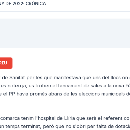
NY DE 2022
· CRÓNICA
REU
 de Sanitat per les que manifestava que uns del llocs on
que es noten ja, es troben el tancament de sales a la nova F
ue el PP havia promés abans de les eleccions municipals d
 comarca tenim l'hospital de Llíria que serà el referent c
n temps terminat, però que no s'obri per falta de dotaci