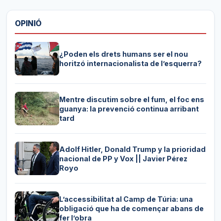
OPINIÓ
¿Poden els drets humans ser el nou
horitzó internacionalista de l’esquerra?
Mentre discutim sobre el fum, el foc ens
guanya: la prevenció continua arribant
tard
Adolf Hitler, Donald Trump y la prioridad
nacional de PP y Vox || Javier Pérez
Royo
L’accessibilitat al Camp de Túria: una
obligació que ha de començar abans de
fer l’obra