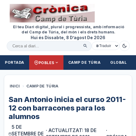
El teu Diari digital, plural i progressista, amb informació
del Camp de Túria, del món i els drets humans.
Hui és Dissabte, 8 D’agost De 2026
Cercar al diari
PORTADA
CAMP DE TÚRIA
GLOBAL
POBLES
INICI
›
CAMP DE TÚRIA
San Antonio inicia el curso 2011-
12 con barracones para los
alumnos
5 DE
· ACTUALITZAT: 18 DE
·
SETEMBRE DE