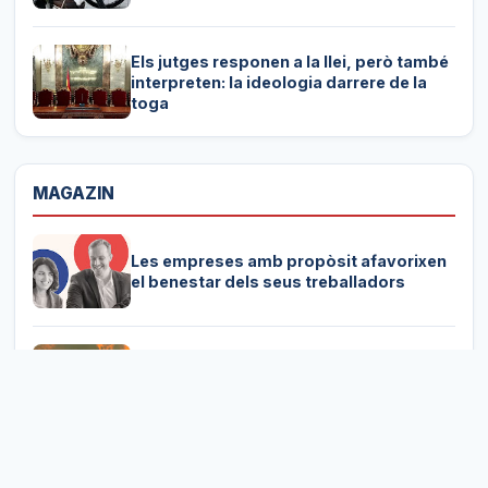
Els jutges responen a la llei, però també
interpreten: la ideologia darrere de la
toga
MAGAZIN
Les empreses amb propòsit afavorixen
el benestar dels seus treballadors
Els espais naturals protegits no estan
fora de perill dels incendis i també
necessiten mesures de prevenció
Campaments d'estiu: espais clau de