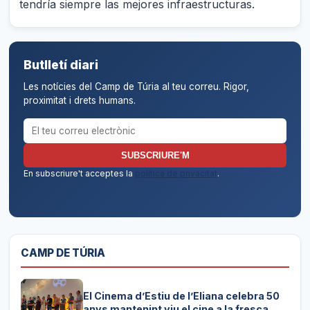
tendría siempre las mejores infraestructuras.
Butlletí diari
Les notícies del Camp de Túria al teu correu. Rigor,
proximitat i drets humans.
Correu electrònic per al butlletí
SUBSCRIURE'M
En subscriure't acceptes la
política de privacitat
.
CAMP DE TÚRIA
El Cinema d’Estiu de l’Eliana celebra 50
anys mantenint viu el cine a la fresca