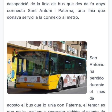
desaparició de la línia de bus que des de fa anys
connecta Sant Antoni i Paterna, una línia que
donava servici a la connexió al metro.
San
Antonio
ha
perdido
durante
el mes
de
agosto el bus que lo unia con Paterna, el temor es
que no lo vuelvan a reanudar debido al estado de