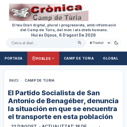
El teu Diari digital, plural i progressista, amb informació
del Camp de Túria, del món i els drets humans.
Hui és Dijous, 6 D’agost De 2026
Cercar al diari
PORTADA
CAMP DE TÚRIA
GLOBAL
POBLES
INICI
›
CAMP DE TÚRIA
El Partido Socialista de San
Antonio de Benagéber, denuncia
la situación en que se encuentra
el transporte en esta población
22 D’AGOST
· ACTUALITZAT: 18 DE
·