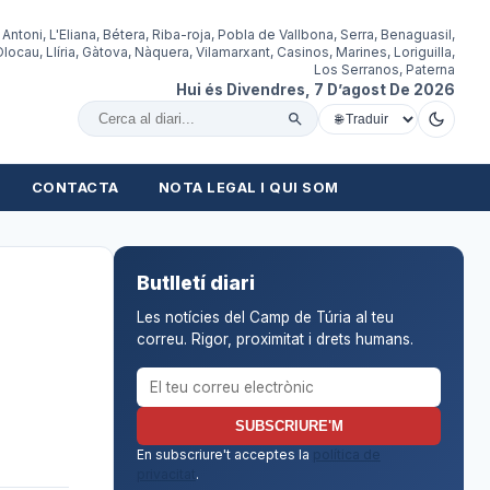
 Antoni, L'Eliana, Bétera, Riba-roja, Pobla de Vallbona, Serra, Benaguasil,
locau, Llíria, Gàtova, Nàquera, Vilamarxant, Casinos, Marines, Loriguilla,
Los Serranos, Paterna
Hui és Divendres, 7 D’agost De 2026
Cercar al diari
CONTACTA
NOTA LEGAL I QUI SOM
Butlletí diari
Les notícies del Camp de Túria al teu
correu. Rigor, proximitat i drets humans.
Correu electrònic per al butlletí
SUBSCRIURE'M
En subscriure't acceptes la
política de
privacitat
.