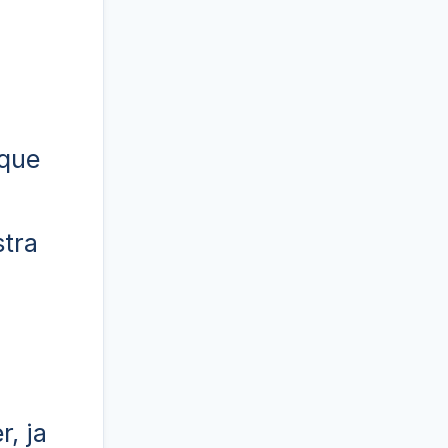
 que
stra
r, ja