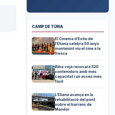
CAMP DE TÚRIA
El Cinema d’Estiu de
l’Eliana celebra 50 anys
mantenint viu el cine a la
fresca
Riba-roja renovarà 320
contenidors amb més
capacitat i un accés més
fàcil
L’Eliana avança en la
rehabilitació del pont
sobre el barranc de
Mandor