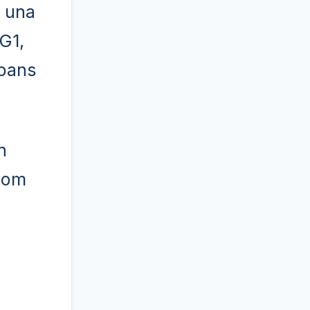
b una
G1,
abans
n
 com
n