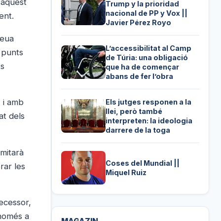
 aquest
Trump y la prioridad
nacional de PP y Vox ||
ent.
Javier Pérez Royo
seua
L’accessibilitat al Camp
 punts
de Túria: una obligació
ts
que ha de començar
abans de fer l’obra
, i amb
Els jutges responen a la
llei, però també
at dels
interpreten: la ideologia
darrere de la toga
imitarà
Coses del Mundial ||
rar les
Miquel Ruiz
ecessor,
 només a