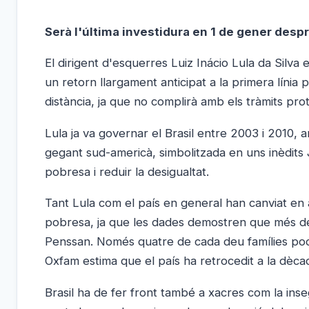
Serà l'última investidura en 1 de gener despr
El dirigent d'esquerres Luiz Inácio Lula da Silva
un retorn llargament anticipat a la primera línia 
distància, ja que no complirà amb els tràmits proto
Lula ja va governar el Brasil entre 2003 i 2010, a
gegant sud-americà, simbolitzada en uns inèdits 
pobresa i reduir la desigualtat.
Tant Lula com el país en general han canviat en a
pobresa, ja que les dades demostren que més de 
Penssan. Només quatre de cada deu famílies pode
Oxfam estima que el país ha retrocedit a la dèca
Brasil ha de fer front també a xacres com la inseg