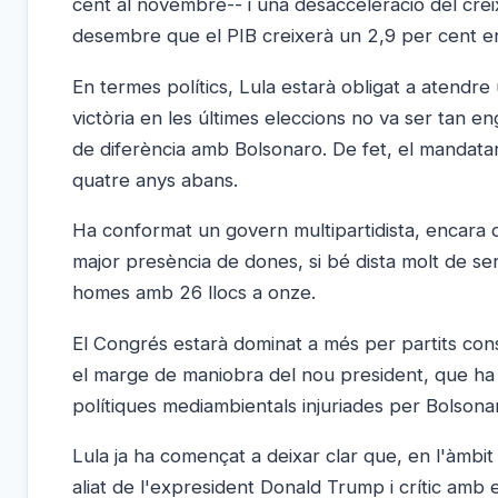
cent al novembre-- i una desacceleració del cre
desembre que el PIB creixerà un 2,9 per cent en
En termes polítics, Lula estarà obligat a atendre
victòria en les últimes eleccions no va ser tan 
de diferència amb Bolsonaro. De fet, el mandatari
quatre anys abans.
Ha conformat un govern multipartidista, encara qu
major presència de dones, si bé dista molt de ser
homes amb 26 llocs a onze.
El Congrés estarà dominat a més per partits conse
el marge de maniobra del nou president, que ha
polítiques mediambientals injuriades per Bolsona
Lula ja ha començat a deixar clar que, en l'àmbi
aliat de l'expresident Donald Trump i crític amb