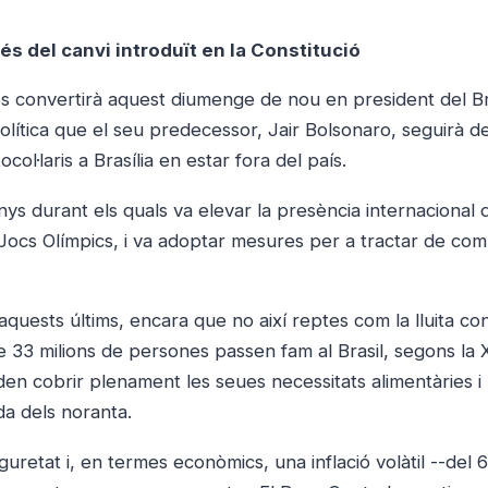
és del canvi introduït en la Constitució
 es convertirà aquest diumenge de nou en president del Br
política que el seu predecessor, Jair Bolsonaro, seguirà d
col·laris a Brasília en estar fora del país.
nys durant els quals va elevar la presència internacional 
Jocs Olímpics, i va adoptar mesures per a tractar de com
quests últims, encara que no així reptes com la lluita con
33 milions de persones passen fam al Brasil, segons la 
n cobrir plenament les seues necessitats alimentàries i
da dels noranta.
uretat i, en termes econòmics, una inflació volàtil --del 