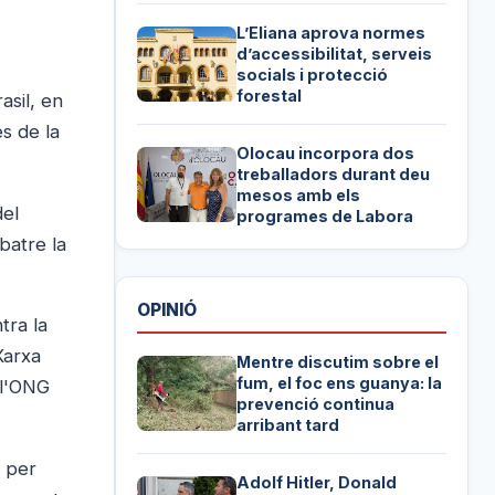
L’Eliana aprova normes
d’accessibilitat, serveis
socials i protecció
forestal
asil, en
es de la
Olocau incorpora dos
treballadors durant deu
mesos amb els
del
programes de Labora
batre la
OPINIÓ
tra la
Xarxa
Mentre discutim sobre el
fum, el foc ens guanya: la
 l'ONG
prevenció continua
arribant tard
6 per
Adolf Hitler, Donald