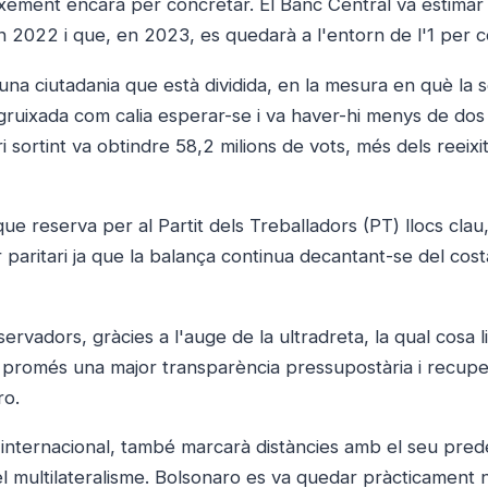
ixement encara per concretar. El Banc Central va estimar
 2022 i que, en 2023, es quedarà a l'entorn de l'1 per c
 una ciutadania que està dividida, en la mesura en què la 
engruixada com calia esperar-se i va haver-hi menys de dos
 sortint va obtindre 58,2 milions de vots, més dels reeixi
e reserva per al Partit dels Treballadors (PT) llocs clau
 paritari ja que la balança continua decantant-se del cost
rvadors, gràcies a l'auge de la ultradreta, la qual cosa l
 promés una major transparència pressupostària i recupe
ro.
t internacional, també marcarà distàncies amb el seu pred
 el multilateralisme. Bolsonaro es va quedar pràcticament