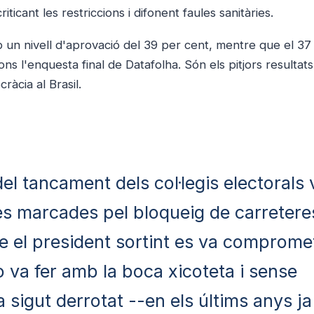
icant les restriccions i difonent faules sanitàries.
mb un nivell d'aprovació del 39 per cent, mentre que el 37
s l'enquesta final de Datafolha. Són els pitjors resultats 
àcia al Brasil.
el tancament dels col·legis electorals 
s marcades pel bloqueig de carretere
e el president sortint es va comprome
ho va fer amb la boca xicoteta i sense
sigut derrotat --en els últims anys ja