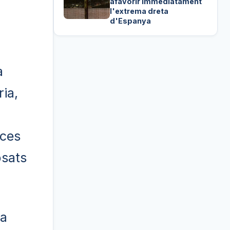
afavorir immediatament
l'extrema dreta
d'Espanya
à
ia,
rces
osats
la