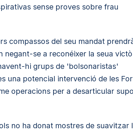
spirativas sense proves sobre frau
ers compassos del seu mandat prendr
 negant-se a reconéixer la seua victòr
avent-hi grups de 'bolsonaristas'
s una potencial intervenció de les Fo
me operacions per a desarticular sup
ols no ha donat mostres de suavitzar 