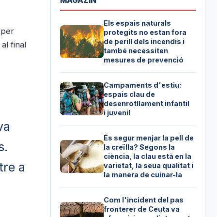
MAGAZIN
Els espais naturals
 per
protegits no estan fora
de perill dels incendis i
al final
també necessiten
mesures de prevenció
Campaments d'estiu:
espais clau de
desenrotllament infantil
i juvenil
va
És segur menjar la pell de
s.
la creïlla? Segons la
ciència, la clau està en la
tre a
varietat, la seua qualitat i
la manera de cuinar-la
Com l'incident del pas
fronterer de Ceuta va